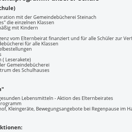
chule)
eration mit der Gemeindebücherei Steinach
" die einzelnen Klassen
mäßig mit Kindern
enz vom Elternbeirat finanziert und für alle Schüler zur Ver
ebücherei für alle Klassen
elbestellungen
s
 ( Leserakete)
 der Gemeindebücherei
ntrum des Schulhauses
m"
esunden Lebensmitteln - Aktion des Elternbeirates
tprogramm
hof, Kleingeräte, Bewegungsangebote bei Regenpause im H
ktionen: