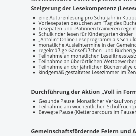
Steigerung der Lesekompetenz (Leses
eine Autorenlesung pro Schuljahr in Koop
Vorlesepaten besuchen am "Tag des Buches
Lesepaten und -Patinnen trainieren regel
Schulkinder lesen für Kindergartenkinder
„Antolin" Online-Leseprogramm als Schulliz
monatliche Ausleihtermine in der Gemeind
regelmäßige Gänsefüßchen- und Bücherig
Teilnahme an monatlichen Lesefitnesstest
Teilnahme an überörtlichen Wettbewerben
Teilnahme an der jährlichen Bücherrallye
kindgemäß gestaltetes Lesezimmer im Ze
Durchführung der Aktion „Voll in For
Gesunde Pause: Monatlicher Verkauf von g
Teilnahme am wöchentlichen Schulfruch
Bewegte Pause (Kletterparcours im Pause
Gemeinschaftsfördernde Feiern und A