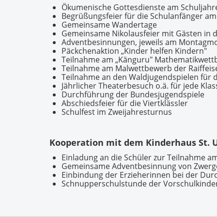
Ökumenische Gottesdienste am Schuljahr
Begrüßungsfeier für die Schulanfänger am
Gemeinsame Wandertage
Gemeinsame Nikolausfeier mit Gästen in d
Adventbesinnungen, jeweils am Montagm
Päckchenaktion „Kinder helfen Kindern"
Teilnahme am „Känguru" Mathematikwettbe
Teilnahme am Malwettbewerb der Raiffei
Teilnahme an den Waldjugendspielen für d
Jährlicher Theaterbesuch o.ä. für jede Klas
Durchführung der Bundesjugendspiele
Abschiedsfeier für die Viertklässler
Schulfest im Zweijahresturnus
Kooperation mit dem Kinderhaus St. U
Einladung an die Schüler zur Teilnahme a
Gemeinsame Adventbesinnung von Zwerge
Einbindung der Erzieherinnen bei der Dur
Schnupperschulstunde der Vorschulkinder