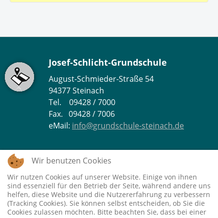
Josef-Schlicht-Grundschule
August-Schmieder-Straße 54
94377 Steinach
Tel. 09428 / 7000
Fax. 09428 / 7006
eMail:
info@grundschule-steinach.de
Wir benutzen Cookies
Hinweise zum Datenschutz
Wir nutzen Cookies auf unserer Website. Einige von ihnen
IMPRESSUM
sind essenziell für den Betrieb der Seite, während andere uns
DATENSCHUTZ
helfen, diese Website und die Nutzererfahrung zu verbessern
(Tracking Cookies). Sie können selbst entscheiden, ob Sie die
DISCLAIMER
Cookies zulassen möchten. Bitte beachten Sie, dass bei einer